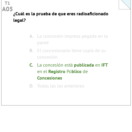
T1
T1
A05
A05
¿Cuál es la prueba de que eres radioaficionado
This question does not yet have an explanation!
legal?
Register to add one
none
Tags:
A.
La concesión impresa pegada en la
pared
B.
El concesionario tiene copia de su
concesión
C.
La concesión está
publicada
en
IFT
en el
Registro
Pú
blico
de
Concesiones
D.
Todas las las anteriores