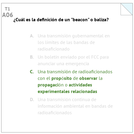
T1
T1
A06
A06
¿Cuál es la definición de un "beacon" o baliza?
This question does not yet have an explanation!
Register to add one
none
Tags:
A.
Una transmisión gubernamental en
los límites de las bandas de
radioaficionado
B.
Un boletín enviado por el FCC para
anunciar una emergencia
C.
Una transmisión de radioaficionados
con el
prop
ó
sito
de
observar
la
propagaci
ón o
actividades
experimentales
relacionadas
D.
Una transmisión continua de
información ambiental en bandas de
radioaficionados