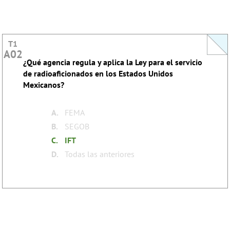
T1
T1
A02
A02
¿Qué agencia regula y aplica la Ley para el servicio
This question does not yet have an explanation!
de radioaficionados en los Estados Unidos
Register to add one
Mexicanos?
none
Tags:
A.
FEMA
B.
SEGOB
C.
IFT
D.
Todas las anteriores