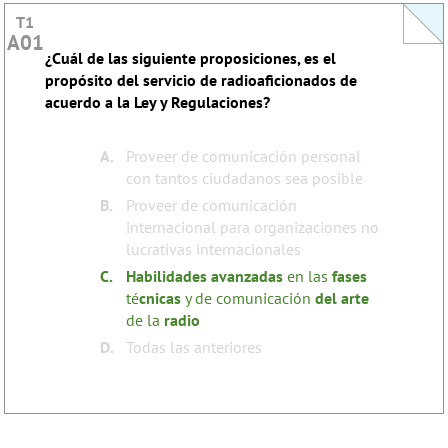
T1
T1
A01
A01
¿Cuál de las siguiente proposiciones, es el
This question does not yet have an explanation!
propósito del servicio de radioaficionados de
Register to add one
acuerdo a la Ley y Regulaciones?
none
Tags:
A.
Proveer de comunicación personal
con tantos ciudadanos sea posible
B.
Proveer de comunicación
internacional para organizaciones no
lucrativas internacionales
C.
Habilidades
avanzadas
en las
fases
té
cnicas
y de comunicación
del
arte
de la
radio
D.
Todas las anteriores