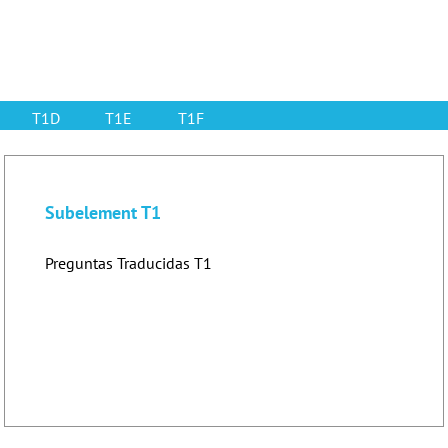
T1D
T1E
T1F
Subelement T1
Preguntas Traducidas T1