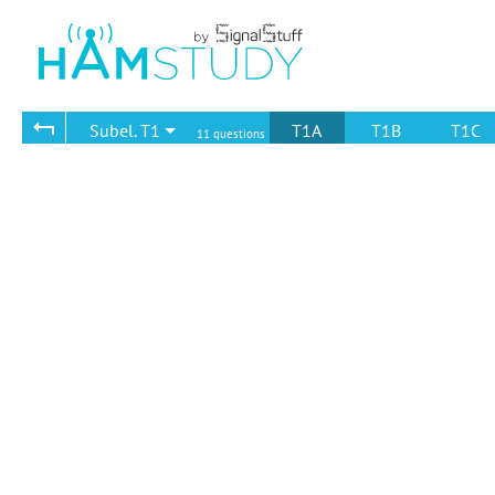
Subel. T1
T1A
T1B
T1C
11 questions