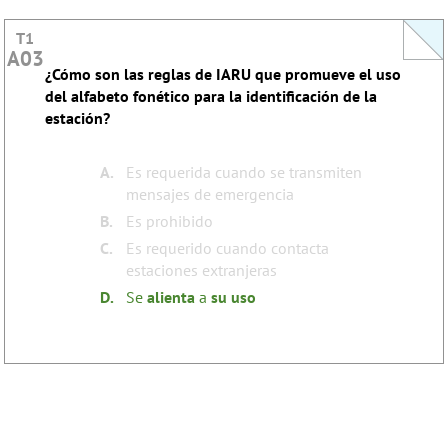
T1
T1
A03
A03
¿Cómo son las reglas de IARU que promueve el uso
This question does not yet have an explanation!
del alfabeto fonético para la identificación de la
Register to add one
estación?
none
Tags:
A.
Es requerida cuando se transmiten
mensajes de emergencia
B.
Es prohibido
C.
Es requerido cuando contacta
estaciones extranjeras
D.
Se
alienta
a
su
uso